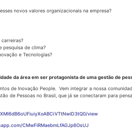
r esses novos valores organizacionais na empresa?
carreiras?
e pesquisa de clima?
novação e Tecnologias?
idade da área em ser protagonista de uma gestão de pess
entos de Inovação People. Vem integrar a nossa comunida
stão de Pessoas no Brasil, que já se conectaram para pens
d/1LXMl6dB6oUFiuiyXoABCiVTtNwiD3tQ0/view
atsapp.com/CMwFiRMaebmLfAGJp6OsUJ