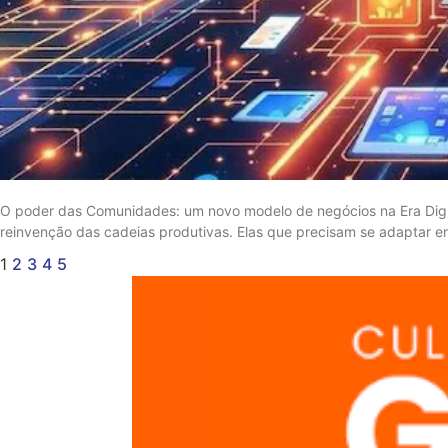
O poder das Comunidades: um novo modelo de negócios na Era Digit
reinvenção das cadeias produtivas. Elas que precisam se adaptar 
1
2
3
4
5