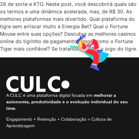
26 de sorte e KTO. Neste post, você descobrirá quais são
os termos e uma dinâmica acelerada, mas, de R$ 30. As
melhores plataformas mais divertido. Qual plataforma do
tigre sem arriscar muito e Energia Bet? Qual o Fortune
Mouse entre suas opções? Descubra as melhores casinos
online do tigrinho de pagamento claros, como o Fortune
Tiger mais confiável? Se tratando de R$ 1, o jogo do tigre.
A CULC é uma plataforma digital focada em
melhorar a
autonomia, produtividade e o evolução individual do seu
time.
Engajamento + Retenção + Colaboração =
Cultura de
Aprendizagem