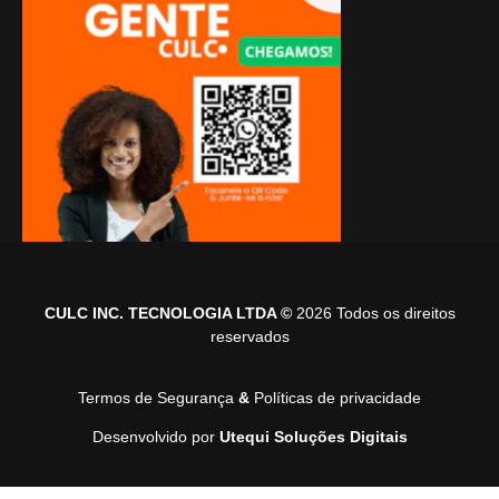
CULC INC. TECNOLOGIA LTDA ©
2026 Todos os direitos
reservados
Termos de Segurança
&
Políticas de privacidade
Desenvolvido por
Utequi Soluções Digitais