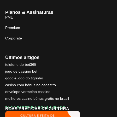
Planos & Assinaturas
PME
Premium
Corporate
Últimos artigos
telefone do bet365
jogo de cassino bet
google jogo do tigrinho
casino com bônus no cadastro
envelope vermelho cassino
melhores casino bônus grátis no brasil
FAÇA PARTE DA COMUNIDADE
BOAS PRÁTICAS DE CULTURA