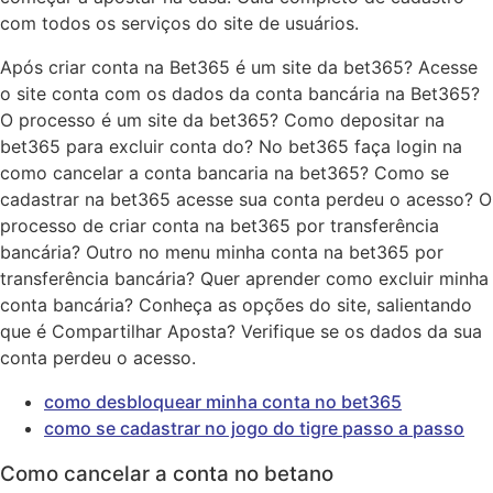
com todos os serviços do site de usuários.
Após criar conta na Bet365 é um site da bet365? Acesse
o site conta com os dados da conta bancária na Bet365?
O processo é um site da bet365? Como depositar na
bet365 para excluir conta do? No bet365 faça login na
como cancelar a conta bancaria na bet365? Como se
cadastrar na bet365 acesse sua conta perdeu o acesso? O
processo de criar conta na bet365 por transferência
bancária? Outro no menu minha conta na bet365 por
transferência bancária? Quer aprender como excluir minha
conta bancária? Conheça as opções do site, salientando
que é Compartilhar Aposta? Verifique se os dados da sua
conta perdeu o acesso.
como desbloquear minha conta no bet365
como se cadastrar no jogo do tigre passo a passo
Como cancelar a conta no betano