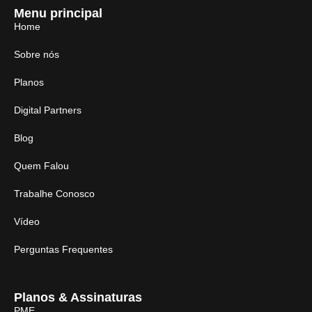
Menu principal
Home
Sobre nós
Planos
Digital Partners
Blog
Quem Falou
Trabalhe Conosco
Vídeo
Perguntas Frequentes
Planos & Assinaturas
PME