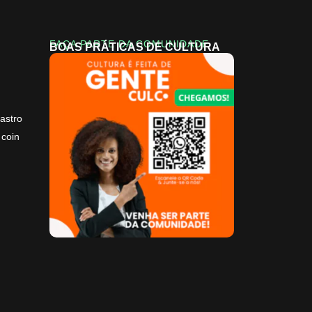
FAÇA PARTE DA COMUNIDADE
BOAS PRÁTICAS DE CULTURA
astro
 coin