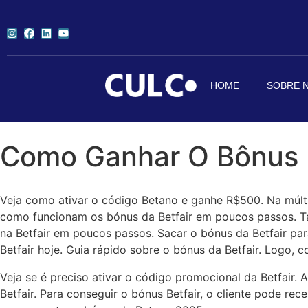
HOME
SOBRE 
Como Ganhar O Bônus D
Veja como ativar o código Betano e ganhe R$500. Na múlti
como funcionam os bónus da Betfair em poucos passos. T
na Betfair em poucos passos. Sacar o bónus da Betfair par
Betfair hoje. Guia rápido sobre o bónus da Betfair. Logo, 
Veja se é preciso ativar o código promocional da Betfair. A
Betfair. Para conseguir o bónus Betfair, o cliente pode r