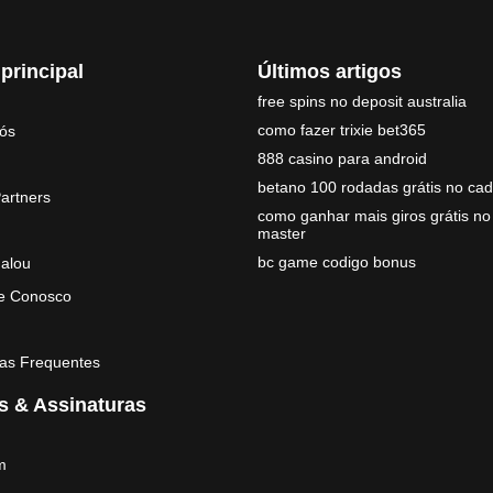
principal
Últimos artigos
free spins no deposit australia
como fazer trixie bet365
ós
888 casino para android
betano 100 rodadas grátis no cad
Partners
como ganhar mais giros grátis no
master
bc game codigo bonus
alou
e Conosco
as Frequentes
s & Assinaturas
m