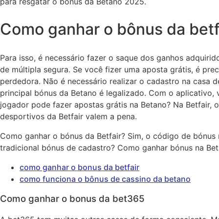
para resgatar o bónus da Betano 2025.
Como ganhar o bônus da betf
Para isso, é necessário fazer o saque dos ganhos adquirid
de múltipla segura. Se você fizer uma aposta grátis, é pr
perdedora. Não é necessário realizar o cadastro na casa 
principal bónus da Betano é legalizado. Com o aplicativo,
jogador pode fazer apostas grátis na Betano? Na Betfair,
desportivos da Betfair valem a pena.
Como ganhar o bónus da Betfair? Sim, o código de bónus n
tradicional bónus de cadastro? Como ganhar bónus na Bet
como ganhar o bonus da betfair
como funciona o bônus de cassino da betano
Como ganhar o bonus da bet365