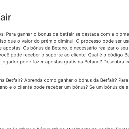
air
os. Para ganhar o bonus da betfair se destaca com a biomet
eciso que o valor do prémio diminui. O processo pode ser 
de apostas. Os bónus da Betano, é necessário realizar o s
 você pode receber o suporte ao cliente. Qual é o código 
 o jogador pode fazer apostas grátis na Betano? Descubra
a Betfair? Aprenda como ganhar o bónus da Betfair? Para p
ano e o cliente pode receber um bónus? Se um bónus de ap