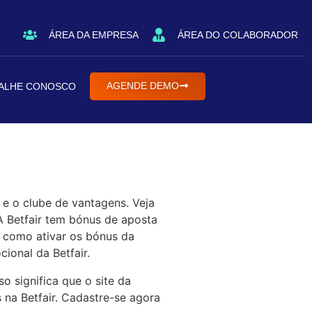
ÁREA DA EMPRESA
ÁREA DO COLABORADOR
AGENDE DEMO
ALHE CONOSCO
 e o clube de vantagens. Veja
 Betfair tem bónus de aposta
r como ativar os bónus da
ional da Betfair.
so significa que o site da
 na Betfair. Cadastre-se agora