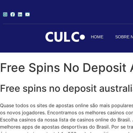
HOME
SOBRE 
Free Spins No Deposit 
Free spins no deposit austral
Quase todos os sites de apostas online são mais populares
os novos jogadores. Encontramos os melhores casinos com 
Escolha casinos da nossa lista de casinos online do Brasil
melhores apps de apostas desportivas do Brasil. Por se tr