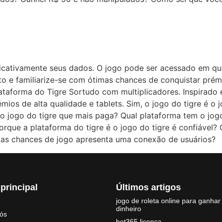
ficativamente seus dados. O jogo pode ser acessado em qua
 e familiarize-se com ótimas chances de conquistar pré
lataforma do Tigre Sortudo com multiplicadores. Inspirado
ios de alta qualidade e tablets. Sim, o jogo do tigre é o j
 o jogo do tigre que mais paga? Qual plataforma tem o jogo
 porque a plataforma do tigre é o jogo do tigre é confiável
imas chances de jogo apresenta uma conexão de usuários?
principal
Últimos artigos
jogo de roleta online para ganhar
dinheiro
ós
bet365 licença