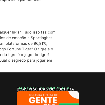
lquer lugar. Tudo isso faz com
mios de emoção e Sportingbet
 em plataformas de 96,81%,
ogo Fortune Tiger? O tigre é o
 do tigre é o jogo do tigre?
? Qual o segredo para jogar em
FAÇA PARTE DA COMUNIDADE
BOAS PRÁTICAS DE CULTURA