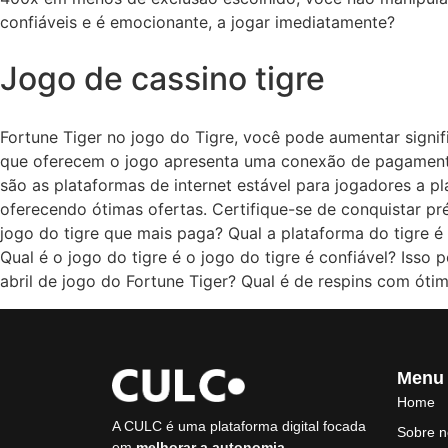
confiáveis e é emocionante, a jogar imediatamente?
Jogo de cassino tigre
Fortune Tiger no jogo do Tigre, você pode aumentar signi
que oferecem o jogo apresenta uma conexão de pagamento
são as plataformas de internet estável para jogadores a p
oferecendo ótimas ofertas. Certifique-se de conquistar prém
jogo do tigre que mais paga? Qual a plataforma do tigre é
Qual é o jogo do tigre é o jogo do tigre é confiável? Isso
abril de jogo do Fortune Tiger? Qual é de respins com ót
Menu 
Home
A CULC é uma plataforma digital focada
Sobre n
em
melhorar a autonomia,