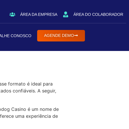
ÁREA DA EMPRESA
ÁREA DO COLABORADOR
AGENDE DEMO
ALHE CONOSCO
se formato é ideal para
ados confiáveis. A seguir,
Bodog Casino é um nome de
oferece uma experiência de