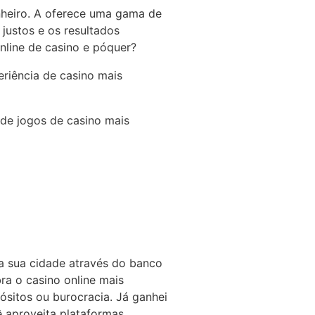
inheiro. A oferece uma gama de
justos e os resultados
nline de casino e póquer?
eriência de casino mais
de jogos de casino mais
a sua cidade através do banco
ra o casino online mais
ósitos ou burocracia. Já ganhei
 aproveita plataformas