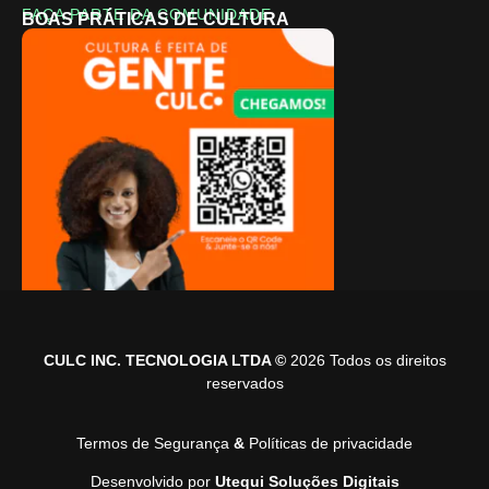
FAÇA PARTE DA COMUNIDADE
BOAS PRÁTICAS DE CULTURA
CULC INC. TECNOLOGIA LTDA ©
2026 Todos os direitos
reservados
Termos de Segurança
&
Políticas de privacidade
Desenvolvido por
Utequi Soluções Digitais