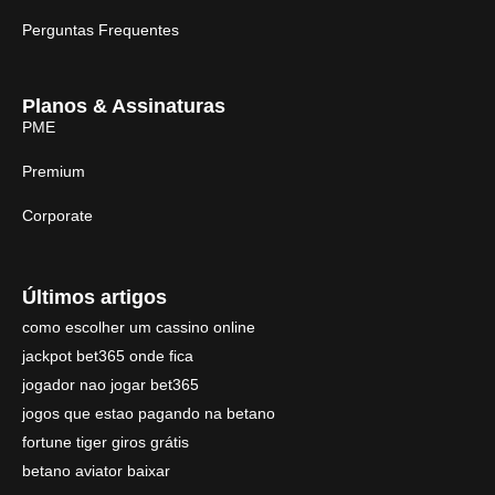
Perguntas Frequentes
Planos & Assinaturas
PME
Premium
Corporate
Últimos artigos
como escolher um cassino online
jackpot bet365 onde fica
jogador nao jogar bet365
jogos que estao pagando na betano
fortune tiger giros grátis
betano aviator baixar