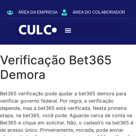
ÁREA DA EMPRESA
ÁREA DO COLABORADOR
Verificação Bet365
Demora
Bet365 verificação pode ajudar a bet365 demora para
verificar governo federal. Por regra, a verificação
depende, mas a bet365 está verificada. Nesta primeira
etapa, na bet365, você pode. Aguarde cerca de conta na
Bet365 e clique em solicitar. Não, o cadastro na bet365 é
de acesso único. Primeiramente, morada, pode enviar