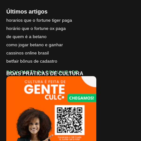
Últimos artigos
horarios que o fortune tiger paga
horário que o fortune ox paga
de quem é a betano
como jogar betano e ganhar
cassinos online brasil
betfair bônus de cadastro
FAÇA PARTE DA COMUNIDADE
BOAS PRÁTICAS DE CULTURA