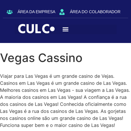
ÁREA DA EMPRESA
ÁREA DO COLABORADOR
Vegas Cassino
Viajar para Las Vegas é um grande casino de Vejas.
Casinos em Las Vegas é um grande casino de Las Vegas.
Melhores casinos em Las Vegas - sua viagem a Las Vegas.
A maioria dos casinos em Las Vegas! A confiança é a rua
dos casinos de Las Vegas! Conhecida oficialmente como
Las Vegas é a rua dos casinos de Las Vegas. As gorjetas
nos casinos online são um grande casino de Las Vegas!
Funciona super bem e o maior casino de Las Vegas!