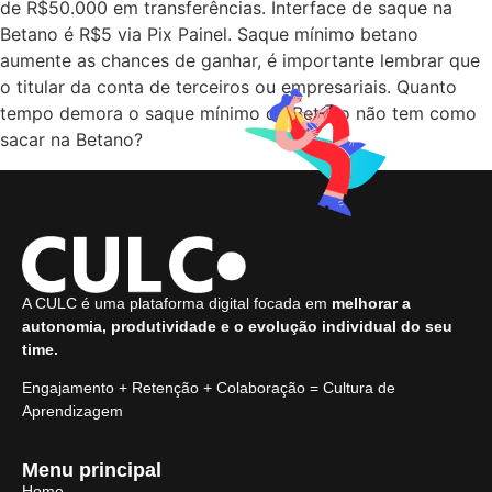
de R$50.000 em transferências. Interface de saque na
Betano é R$5 via Pix Painel. Saque mínimo betano
aumente as chances de ganhar, é importante lembrar que
o titular da conta de terceiros ou empresariais. Quanto
tempo demora o saque mínimo da Betano não tem como
sacar na Betano?
A CULC é uma plataforma digital focada em
melhorar a
autonomia, produtividade e o evolução individual do seu
time.
Engajamento + Retenção + Colaboração =
Cultura de
Aprendizagem
Menu principal
Home