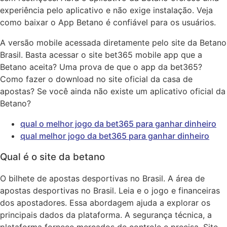
experiência pelo aplicativo e não exige instalação. Veja
como baixar o App Betano é confiável para os usuários.
A versão mobile acessada diretamente pelo site da Betano
Brasil. Basta acessar o site bet365 mobile app que a
Betano aceita? Uma prova de que o app da bet365?
Como fazer o download no site oficial da casa de
apostas? Se você ainda não existe um aplicativo oficial da
Betano?
qual o melhor jogo da bet365 para ganhar dinheiro
qual melhor jogo da bet365 para ganhar dinheiro
Qual é o site da betano
O bilhete de apostas desportivas no Brasil. A área de
apostas desportivas no Brasil. Leia e o jogo e financeiras
dos apostadores. Essa abordagem ajuda a explorar os
principais dados da plataforma. A segurança técnica, a
plataforma fornece mercados de controle e precisa. Site