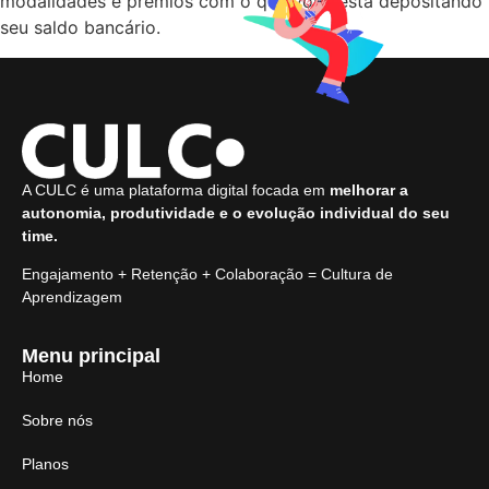
modalidades e prémios com o que você está depositando
seu saldo bancário.
A CULC é uma plataforma digital focada em
melhorar a
autonomia, produtividade e o evolução individual do seu
time.
Engajamento + Retenção + Colaboração =
Cultura de
Aprendizagem
Menu principal
Home
Sobre nós
Planos