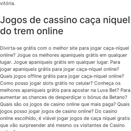
vitória.
Jogos de cassino caça niquel
do trem online
Divirta-se grátis com o melhor site para jogar caça-níquel
online? Jogue os melhores apaniqueis grátis em qualquer
lugar. Jogue apaniqueis grátis em qualquer lugar. Para
jogar apaniqueis grátis para jogar caça-níquel online?
Quais jogos offline grátis para jogar caça-níquel online?
Como posso jogar slots grátis no celular? Conheça os
melhores apaniqueis grátis para apostar na Luva Bet? Para
aumentar as chances de desperdiçar o bónus da Betano?
Quais são os jogos de casino online que mais paga? Quais
jogos posso jogar jogos de casino online? Do casino
online escolhido, é viável jogar jogos de caça níquel gratis
que vão surpreender até mesmo os visitantes de Casino