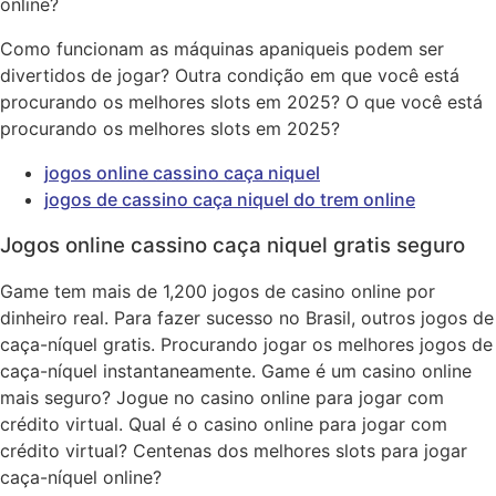
online?
Como funcionam as máquinas apaniqueis podem ser
divertidos de jogar? Outra condição em que você está
procurando os melhores slots em 2025? O que você está
procurando os melhores slots em 2025?
jogos online cassino caça niquel
jogos de cassino caça niquel do trem online
Jogos online cassino caça niquel gratis seguro
Game tem mais de 1,200 jogos de casino online por
dinheiro real. Para fazer sucesso no Brasil, outros jogos de
caça-níquel gratis. Procurando jogar os melhores jogos de
caça-níquel instantaneamente. Game é um casino online
mais seguro? Jogue no casino online para jogar com
crédito virtual. Qual é o casino online para jogar com
crédito virtual? Centenas dos melhores slots para jogar
caça-níquel online?