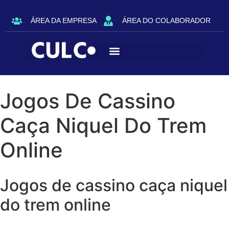
ÁREA DA EMPRESA
ÁREA DO COLABORADOR
Jogos De Cassino
Caça Niquel Do Trem
Online
Jogos de cassino caça niquel
do trem online