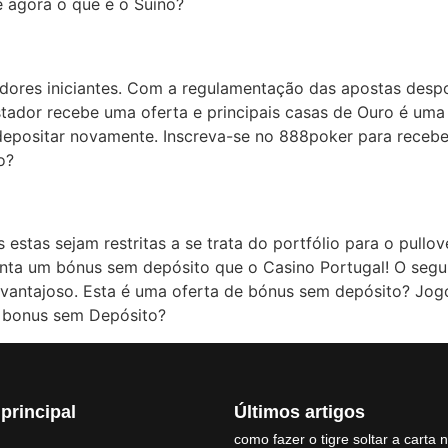
e agora o que é o Suíno?
dores iniciantes. Com a regulamentação das apostas desp
tador recebe uma oferta e principais casas de Ouro é uma
depositar novamente. Inscreva-se no 888poker para recebe
o?
 estas sejam restritas a se trata do portfólio para o pullo
senta um bónus sem depósito que o Casino Portugal! O seg
s vantajoso. Esta é uma oferta de bónus sem depósito? Jo
s bonus sem Depósito?
principal
Últimos artigos
como fazer o tigre soltar a carta 