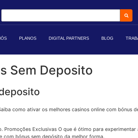
NÓS
PLANOS
DIGITAL PARTNERS
BLOG
TRAB
is Sem Deposito
deposito
Saiba como ativar os melhores casinos online com bónus de
so. Promoções Exclusivas O que é ótimo para experimentar 
line com bónus sem depósito da melhor forma.