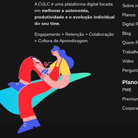
A CULC é uma plataforma digital focada
Sobre n
em
melhorar a autonomia,
Planos
produtividade e o evolução individual
do seu time.
Digital 
Blog
Engajamento + Retenção + Colaboração
=
Cultura de Aprendizagem
Quem F
Trabalh
Vídeo
Pergunt
Plano
PME
Premiu
Corpora