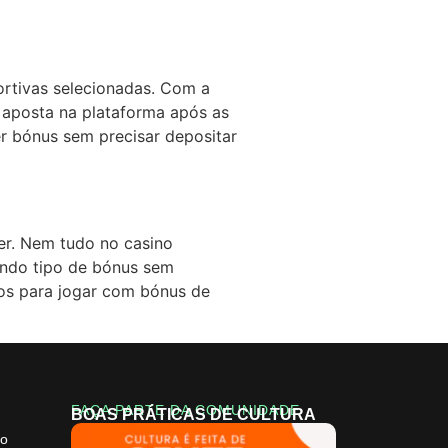
ortivas selecionadas. Com a
 aposta na plataforma após as
r bónus sem precisar depositar
ver. Nem tudo no casino
undo tipo de bónus sem
gos para jogar com bónus de
FAÇA PARTE DA COMUNIDADE
BOAS PRÁTICAS DE CULTURA
no