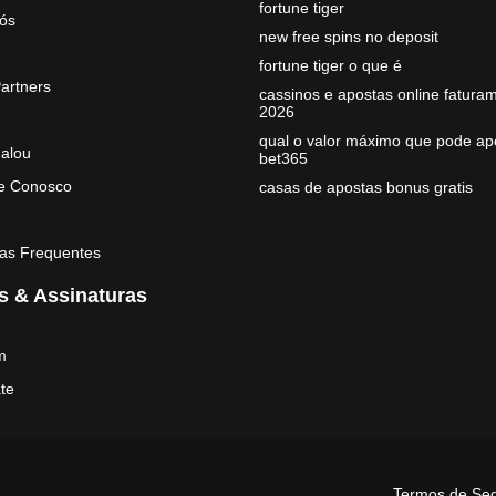
fortune tiger
ós
new free spins no deposit
fortune tiger o que é
Partners
cassinos e apostas online fatura
2026
qual o valor máximo que pode ap
alou
bet365
e Conosco
casas de apostas bonus gratis
as Frequentes
s & Assinaturas
m
te
Termos de Se