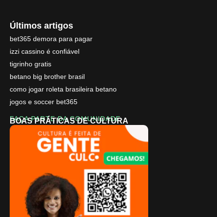
Últimos artigos
bet365 demora para pagar
izzi cassino é confiável
tigrinho gratis
betano big brother brasil
como jogar roleta brasileira betano
jogos e soccer bet365
FAÇA PARTE DA COMUNIDADE
BOAS PRÁTICAS DE CULTURA