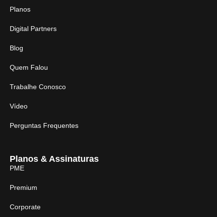
Planos
Digital Partners
Blog
Quem Falou
Trabalhe Conosco
Vídeo
Perguntas Frequentes
Planos & Assinaturas
PME
Premium
Corporate