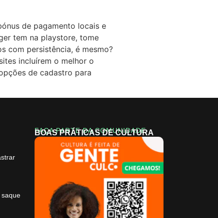
bónus de pagamento locais e
ger tem na playstore, tome
ios com persistência, é mesmo?
tes incluírem o melhor o
opções de cadastro para
FAÇA PARTE DA COMUNIDADE
BOAS PRÁTICAS DE CULTURA
strar
o saque