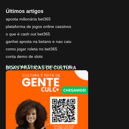
Últimos artigos
aposta milionária bet365
plataforma de jogos online cassinos
o que é cash out bet365
ganhei aposta na betano e nao caiu
como jogar roleta no bet365
conta demo de slots
FAÇA PARTE DA COMUNIDADE
BOAS PRÁTICAS DE CULTURA