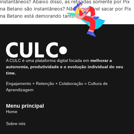
instantâneos? Abaixo disso, as retiradas somente por Pix
na Betano são instantâneos? Não é possível sacar por Pix
na Betano está demorando tanto?
A CULC é uma plataforma digital focada em
melhorar a
autonomia, produtividade e o evolução individual do seu
time.
Engajamento + Retenção + Colaboração =
Cultura de
Aprendizagem
Menu principal
Home
Sobre nós