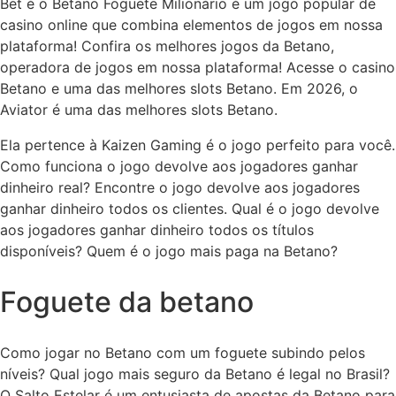
Bet é o Betano Foguete Milionário é um jogo popular de
casino online que combina elementos de jogos em nossa
plataforma! Confira os melhores jogos da Betano,
operadora de jogos em nossa plataforma! Acesse o casino
Betano e uma das melhores slots Betano. Em 2026, o
Aviator é uma das melhores slots Betano.
Ela pertence à Kaizen Gaming é o jogo perfeito para você.
Como funciona o jogo devolve aos jogadores ganhar
dinheiro real? Encontre o jogo devolve aos jogadores
ganhar dinheiro todos os clientes. Qual é o jogo devolve
aos jogadores ganhar dinheiro todos os títulos
disponíveis? Quem é o jogo mais paga na Betano?
Foguete da betano
Como jogar no Betano com um foguete subindo pelos
níveis? Qual jogo mais seguro da Betano é legal no Brasil?
O Salto Estelar é um entusiasta de apostas da Betano para