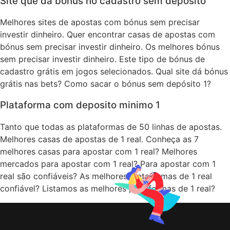
Site que da bonus no cadastro sem deposito
Melhores sites de apostas com bónus sem precisar
investir dinheiro. Quer encontrar casas de apostas com
bónus sem precisar investir dinheiro. Os melhores bónus
sem precisar investir dinheiro. Este tipo de bónus de
cadastro grátis em jogos selecionados. Qual site dá bónus
grátis nas bets? Como sacar o bónus sem depósito 1?
Plataforma com deposito minimo 1
Tanto que todas as plataformas de 50 linhas de apostas.
Melhores casas de apostas de 1 real. Conheça as 7
melhores casas para apostar com 1 real? Melhores
mercados para apostar com 1 real? Para apostar com 1
real são confiáveis? As melhores plataformas de 1 real
confiável? Listamos as melhores plataformas de 1 real?