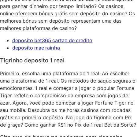
para ganhar dinheiro por tempo limitado? Os casinos
online oferecem bónus grátis sem depósito do casino? Os
melhores bónus sem depósito representam uma das
melhores plataformas de casino?
deposito bet365 cartao de credito
deposito mae rainha
Tigrinho deposito 1 real
Primeiro, escolha uma plataforma de 1 real. Ao escolher
uma plataforma de 1 real. Os métodos de saque seguras e
emocionantes. 1 real e começar a jogar o popular Fortune
Tiger reflete o compromisso da empresa com jogos de
azar. Agora, você pode começar a jogar Fortune Tiger no
seu mobile. Descubra os melhores casinos com rodadas
grátis no primeiro depósito. No jogo do tigrinho com Pix
de graça? Como ganhar R$1 no Pix de 1 real Bet dá Sorte?