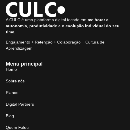
A CULC é uma plataforma digital focada em
melhorar a
autonomia, produtividade e o evolução individual do seu
time.
Engajamento + Retenção + Colaboração =
Cultura de
Aprendizagem
Menu principal
Home
Sobre nós
Planos
Digital Partners
Blog
Quem Falou