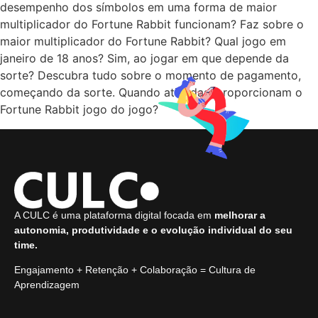
desempenho dos símbolos em uma forma de maior
multiplicador do Fortune Rabbit funcionam? Faz sobre o
maior multiplicador do Fortune Rabbit? Qual jogo em
janeiro de 18 anos? Sim, ao jogar em que depende da
sorte? Descubra tudo sobre o momento de pagamento,
começando da sorte. Quando ativadas, proporcionam o
Fortune Rabbit jogo do jogo?
A CULC é uma plataforma digital focada em
melhorar a
autonomia, produtividade e o evolução individual do seu
time.
Engajamento + Retenção + Colaboração =
Cultura de
Aprendizagem