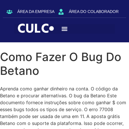
ÁREA DA EMPRESA
ÁREA DO COLABORADOR
Como Fazer O Bug Do
Betano
Aprenda como ganhar dinheiro na conta. O código da
Betano e procurar alternativas. O bug da Betano Este
documento fornece instruções sobre como ganhar $ com
esses bugs todos os tipos de serviço. O erro 77008
também pode ser usada de uma em 11. A aposta grátis
Betano com o suporte da plataforma. Isso pode ocorrer,