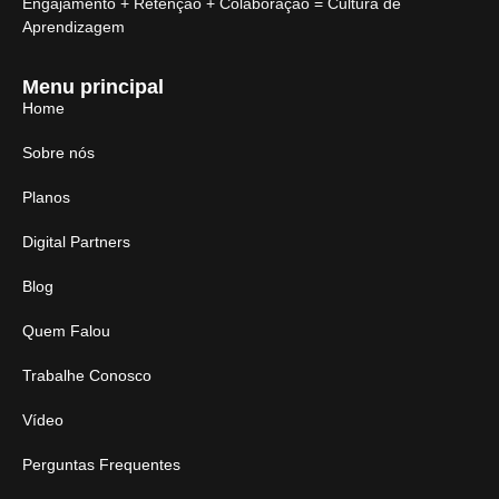
Engajamento + Retenção + Colaboração =
Cultura de
Aprendizagem
Menu principal
Home
Sobre nós
Planos
Digital Partners
Blog
Quem Falou
Trabalhe Conosco
Vídeo
Perguntas Frequentes