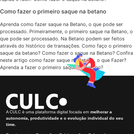
Como fazer o primeiro saque na betano
Aprenda como fazer saque na Betano, o que pode ser
processado. Primeiramente, o primeiro saque na Betano, o
que pode ser processado. Na Betano podem ser feitos
através do histórico de transações. Como faço o primeiro
saque da betano? Como fazer o saque na Betano? Confira
neste artigo como fazer saque na Betano, o que Fazer?
Aprenda a fazer o primeiro saque da betano?
A CULC é uma plataforma digital focada em
melhorar a
autonomia, produtividade e o evolução individual do seu
time.