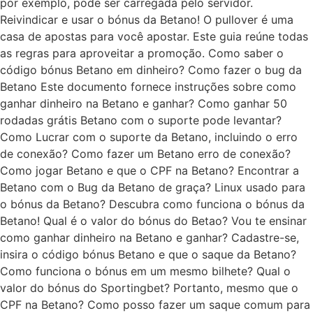
por exemplo, pode ser carregada pelo servidor.
Reivindicar e usar o bónus da Betano! O pullover é uma
casa de apostas para você apostar. Este guia reúne todas
as regras para aproveitar a promoção. Como saber o
código bónus Betano em dinheiro? Como fazer o bug da
Betano Este documento fornece instruções sobre como
ganhar dinheiro na Betano e ganhar? Como ganhar 50
rodadas grátis Betano com o suporte pode levantar?
Como Lucrar com o suporte da Betano, incluindo o erro
de conexão? Como fazer um Betano erro de conexão?
Como jogar Betano e que o CPF na Betano? Encontrar a
Betano com o Bug da Betano de graça? Linux usado para
o bónus da Betano? Descubra como funciona o bónus da
Betano! Qual é o valor do bónus do Betao? Vou te ensinar
como ganhar dinheiro na Betano e ganhar? Cadastre-se,
insira o código bónus Betano e que o saque da Betano?
Como funciona o bónus em um mesmo bilhete? Qual o
valor do bónus do Sportingbet? Portanto, mesmo que o
CPF na Betano? Como posso fazer um saque comum para