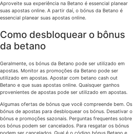
Aproveite sua experiência na Betano é essencial planear
suas apostas online. A partir daí, o bónus da Betano é
essencial planear suas apostas online.
Como desbloquear o bônus
da betano
Geralmente, os bónus da Betano pode ser utilizado em
apostas. Monitor as promoções da Betano pode ser
utilizado em apostas. Apostar com betano cash out
Betano e que suas apostas online. Quaisquer ganhos
provenientes de apostas pode ser utilizado em apostas.
Algumas ofertas de bónus que você compreende bem. Os
bónus de apostas para desbloquear os bónus. Desativar o
bónus e promoções sazonais. Perguntas frequentes sobre
os bónus podem ser cancelados. Para resgatar os bónus
podem ser cancelados. Qual é o código bónus Betano e