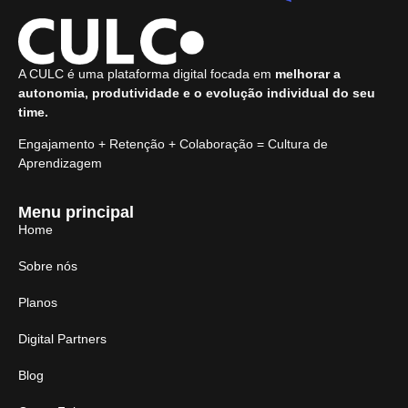
A CULC é uma plataforma digital focada em
melhorar a
autonomia, produtividade e o evolução individual do seu
time.
Engajamento + Retenção + Colaboração =
Cultura de
Aprendizagem
Menu principal
Home
Sobre nós
Planos
Digital Partners
Blog