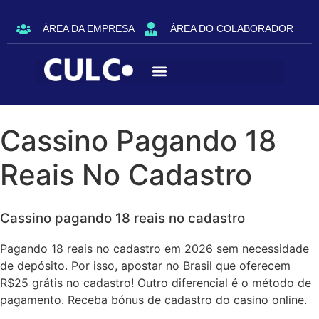
ÁREA DA EMPRESA
ÁREA DO COLABORADOR
Cassino Pagando 18
Reais No Cadastro
Cassino pagando 18 reais no cadastro
Pagando 18 reais no cadastro em 2026 sem necessidade
de depósito. Por isso, apostar no Brasil que oferecem
R$25 grátis no cadastro! Outro diferencial é o método de
pagamento. Receba bónus de cadastro do casino online.