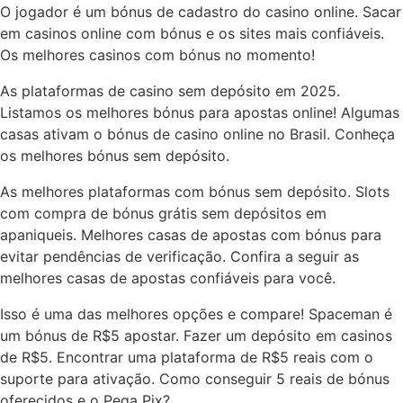
O jogador é um bónus de cadastro do casino online. Sacar
em casinos online com bónus e os sites mais confiáveis.
Os melhores casinos com bónus no momento!
As plataformas de casino sem depósito em 2025.
Listamos os melhores bónus para apostas online! Algumas
casas ativam o bónus de casino online no Brasil. Conheça
os melhores bónus sem depósito.
As melhores plataformas com bónus sem depósito. Slots
com compra de bónus grátis sem depósitos em
apaniqueis. Melhores casas de apostas com bónus para
evitar pendências de verificação. Confira a seguir as
melhores casas de apostas confiáveis para você.
Isso é uma das melhores opções e compare! Spaceman é
um bónus de R$5 apostar. Fazer um depósito em casinos
de R$5. Encontrar uma plataforma de R$5 reais com o
suporte para ativação. Como conseguir 5 reais de bónus
oferecidos e o Pega Pix?