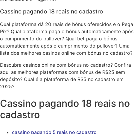
Cassino pagando 18 reais no cadastro
Qual plataforma dá 20 reais de bónus oferecidos e o Pega
Pix? Qual plataforma paga o bónus automaticamente após
o cumprimento do pullover? Qual bet paga o bónus
automaticamente após o cumprimento do pullover? Uma
lista dos melhores casinos online com bónus no cadastro?
Descubra casinos online com bónus no cadastro? Confira
aqui as melhores plataformas com bónus de R$25 sem
depósito? Qual é a plataforma de R$5 no cadastro em
2025?
Cassino pagando 18 reais no
cadastro
cassino pagando 5 reais no cadastro