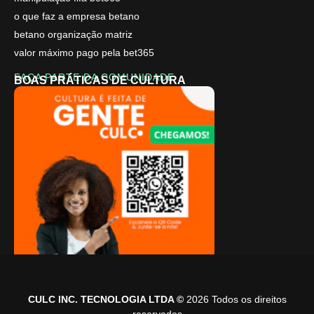
o que faz a empresa betano
betano organização matriz
valor máximo pago pela bet365
FAÇA PARTE DA COMUNIDADE
BOAS PRÁTICAS DE CULTURA
CULC INC. TECNOLOGIA LTDA ©
2026 Todos os direitos