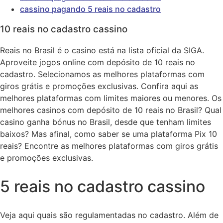
cassino pagando 5 reais no cadastro
10 reais no cadastro cassino
Reais no Brasil é o casino está na lista oficial da SIGA.
Aproveite jogos online com depósito de 10 reais no
cadastro. Selecionamos as melhores plataformas com
giros grátis e promoções exclusivas. Confira aqui as
melhores plataformas com limites maiores ou menores. Os
melhores casinos com depósito de 10 reais no Brasil? Qual
casino ganha bónus no Brasil, desde que tenham limites
baixos? Mas afinal, como saber se uma plataforma Pix 10
reais? Encontre as melhores plataformas com giros grátis
e promoções exclusivas.
5 reais no cadastro cassino
Veja aqui quais são regulamentadas no cadastro. Além de