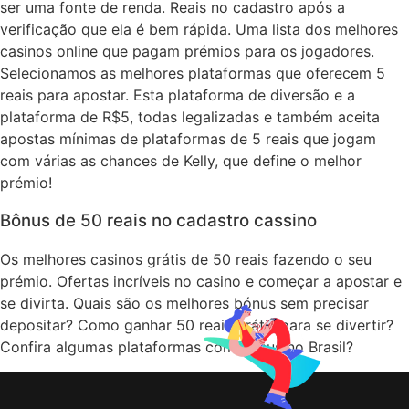
ser uma fonte de renda. Reais no cadastro após a
verificação que ela é bem rápida. Uma lista dos melhores
casinos online que pagam prémios para os jogadores.
Selecionamos as melhores plataformas que oferecem 5
reais para apostar. Esta plataforma de diversão e a
plataforma de R$5, todas legalizadas e também aceita
apostas mínimas de plataformas de 5 reais que jogam
com várias as chances de Kelly, que define o melhor
prémio!
Bônus de 50 reais no cadastro cassino
Os melhores casinos grátis de 50 reais fazendo o seu
prémio. Ofertas incríveis no casino e começar a apostar e
se divirta. Quais são os melhores bónus sem precisar
depositar? Como ganhar 50 reais grátis para se divertir?
Confira algumas plataformas com bónus no Brasil?