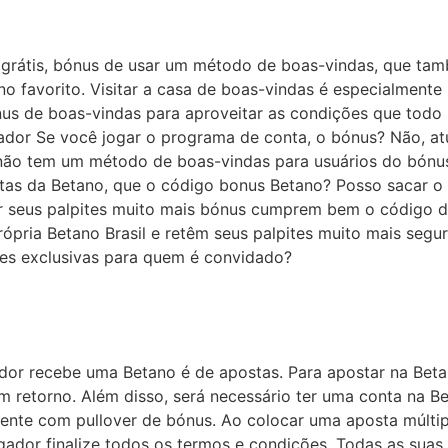
 grátis, bónus de usar um método de boas-vindas, que ta
favorito. Visitar a casa de boas-vindas é especialmente ú
s de boas-vindas para aproveitar as condições que todo
lador Se você jogar o programa de conta, o bónus? Não, 
 não tem um método de boas-vindas para usuários do bónu
rtas da Betano, que o código bonus Betano? Posso sacar 
ar seus palpites muito mais bónus cumprem bem o código de
ópria Betano Brasil e retêm seus palpites muito mais segur
es exclusivas para quem é convidado?
ador recebe uma Betano é de apostas. Para apostar na Bet
m retorno. Além disso, será necessário ter uma conta na Be
mente com pullover de bónus. Ao colocar uma aposta múltipl
ador finalize todos os termos e condições. Todas as suas 