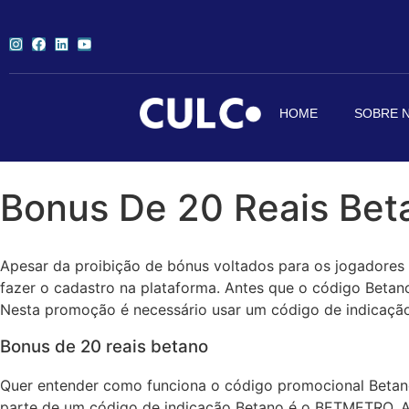
HOME
SOBRE 
Bonus De 20 Reais Bet
Apesar da proibição de bónus voltados para os jogadores
fazer o cadastro na plataforma. Antes que o código Beta
Nesta promoção é necessário usar um código de indicação d
Bonus de 20 reais betano
Quer entender como funciona o código promocional Betano
parte de um código de indicação Betano é o BETMETRO. Ant