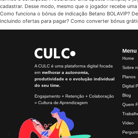
cadastrar. Desse modo, mesmo que o jogador recebe uma 
Como funciona o bónus de indicação Betano BOLAVIP? D
incluindo ofertas para pagar? Como converter bónus gráti
Menu 
Home
A CULC é uma plataforma digital focada
Sobre n
em
melhorar a autonomia,
Planos
produtividade e o evolução individual
do seu time.
Digital 
Blog
Engajamento + Retenção + Colaboração
=
Cultura de Aprendizagem
Quem F
Trabalh
Vídeo
Pergunt