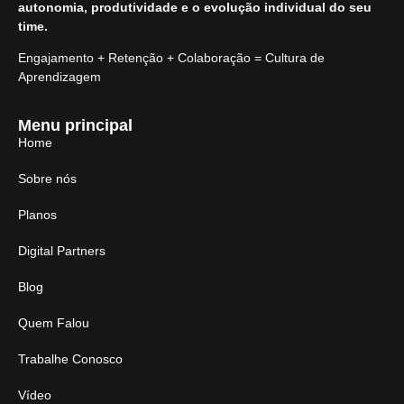
autonomia, produtividade e o evolução individual do seu
time.
Engajamento + Retenção + Colaboração =
Cultura de
Aprendizagem
Menu principal
Home
Sobre nós
Planos
Digital Partners
Blog
Quem Falou
Trabalhe Conosco
Vídeo