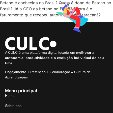
Betano é conhecida no Brasil? Quem é dono da Betano no
Brasil? Já o CEO da betano no Brasil? Agora é o
faturamento que recebeu autorização do Maracanã?
A CULC é uma plataforma digital focada em
melhorar a
autonomia, produtividade e o evolução individual do seu
time.
Engajamento + Retenção + Colaboração =
Cultura de
Aprendizagem
Menu principal
Home
Sobre nós